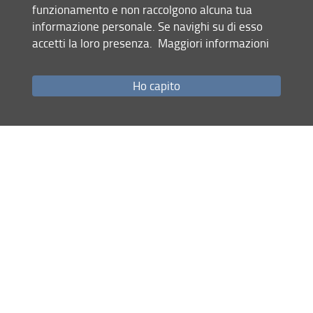
Tavola rotonda
funzionamento e non raccolgono alcuna tua
informazione personale. Se navighi su di esso
Davide Antonio Ambroselli (Direttore
accetti la loro presenza.
Maggiori informazioni
CESPAM – Università degli studi di
Napoli Federico II)
Renato Ibrido (Università degli studi di
Ho capito
Firenze)
Stefania Leone (Università degli studi
di Milano)
Replica e conclusioni
Federico Silvio Toniato (Senato della
Repubblica)
Per informazioni:
renato.ibrido(AT)unifi.it
Villa Ruspoli (Piazza Indipendenza n. 9,
Firenze)
Locandina dell'evento
Nell’ambito del Seminario di Studi