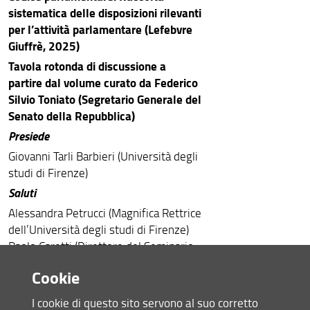
sistematica delle disposizioni rilevanti
per l’attività parlamentare
(Lefebvre
Giuffrè, 2025)
Tavola rotonda di discussione a
partire dal volume
curato da Federico
Silvio Toniato (Segretario Generale del
Senato della Repubblica)
Presiede
Giovanni Tarli Barbieri (Università degli
studi di Firenze)
Saluti
Alessandra Petrucci (Magnifica Rettrice
dell’Università degli studi di Firenze)
Paolo Caretti (Direttore del Seminario
di Studi parlamentari Silvano Tosi)
Cookie
Luigi Ciaurro (Coordinatore per il
Senato al Seminario Silvano Tosi)
I cookie di questo sito servono al suo corretto