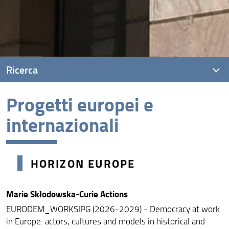
Ricerca
Progetti europei e
Presentazione
internazionali
Opportunita' di finanziamento
Progetti finanziati
HORIZON EUROPE
Progetti europei e internazionali
Riviste scientifiche che hanno sede presso il
Marie Skłodowska-Curie Actions
Dipartimento
EURODEM_WORKSIPG (2026-2029) - Democracy at work
Lavora con noi
in Europe: actors, cultures and models in historical and