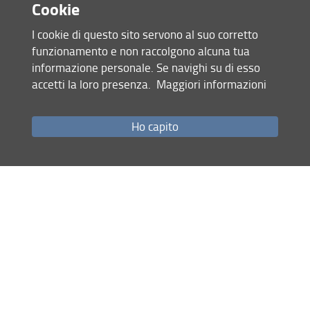
ERASMUS+ 2021 - 2027
Cookie
I cookie di questo sito servono al suo corretto
Programma dell’Unione Europea per l’Istruzione, la
funzionamento e non raccolgono alcuna tua
Formazione, la Gioventù e lo Sport
informazione personale. Se navighi su di esso
AZIONI CHIAVE KA2
accetti la loro presenza.
Maggiori informazioni
Promuovono la cooperazione tra organizzazioni e
istituzioni
Ho capito
FLEE-ASSET (2024 - 2027) - Fighting Labour
Exploitation through Education - Agricultural Sector
Specialist Training
AZIONI JEAN MONNET
Contribuiscono alla diffusione delle conoscenze sulle
questioni di integrazione dell’Unione europea. Il DSG ha
ottenuto finanziamenti in vari tipi di azioni JM
Moduli