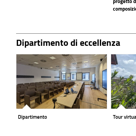
progetto d
composizio
entra nell
Dipartimento di eccellenza
Dipartimento
Tour virtu