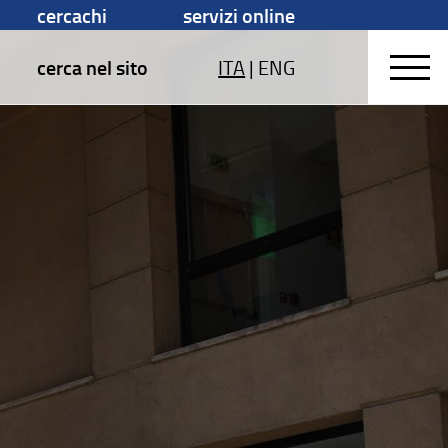
cercachi
servizi online
cerca nel sito
ITA
|
ENG