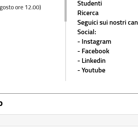
Studenti
agosto ore 12.00)
Ricerca
Seguici sui nostri can
Social:
-
Instagram
-
Facebook
-
Linkedin
-
Youtube
o
manuali)