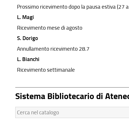
Prossimo ricevimento dopo la pausa estiva (27 
L. Magi
Ricevimento mese di agosto
S. Dorigo
Annullamento ricevimento 28.7
L. Bianchi
Ricevimento settimanale
M. Croce
Programma esame per non frequentanti
Sistema Bibliotecario di Atene
M. Croce
Cerca
Programma di esame diritto ecclesiastico (altri 
nel
M. Croce
catalogo: