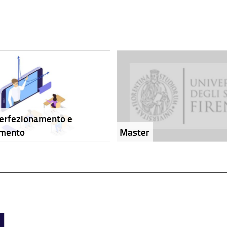
perfezionamento e
amento
Master