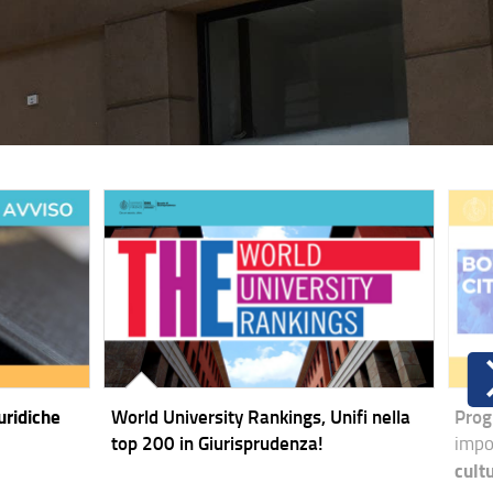
uridiche
World University Rankings, Unifi nella
Prog
top 200 in Giurisprudenza!
impo
cultu