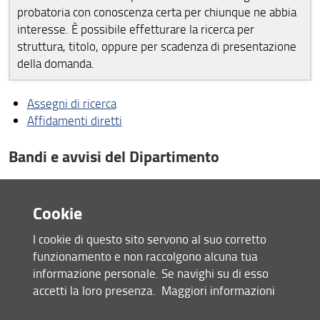
Modulistica
probatoria con conoscenza certa per chiunque ne abbia
interesse. È possibile effetturare la ricerca per
Amministrazione Trasparente
struttura, titolo, oppure per scadenza di presentazione
della domanda.
Sedi e Contatti
Assegni di ricerca
Affidamenti diretti
Bandi e avvisi del Dipartimento
Bandi per assegni di ricerca
Bandi per borse di ricerca
Cookie
Incarichi di ricerca art. 22-ter L.240/2010
I cookie di questo sito servono al suo corretto
Bandi per incarichi e collaborazioni
funzionamento e non raccolgono alcuna tua
Bandi per insegnamenti a contratto
informazione personale. Se navighi su di esso
Bandi per tutorato
accetti la loro presenza.
Maggiori informazioni
Borse e premi post-laurea