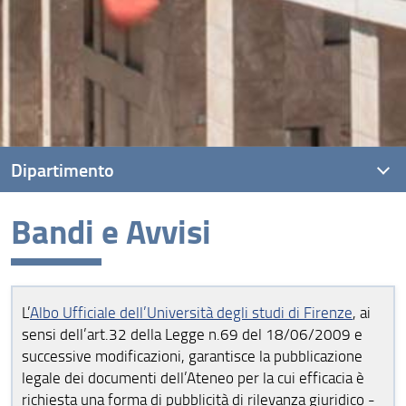
Dipartimento
Bandi e Avvisi
Presentazione
Organizzazione e Persone
Prenotazione spazi dipartimentali: Villa Ruspoli
L’
Albo Ufficiale dell’Università degli studi di Firenze
, ai
sensi dell’art.32 della Legge n.69 del 18/06/2009 e
Bandi e Avvisi
successive modificazioni, garantisce la pubblicazione
Normativa
legale dei documenti dell’Ateneo per la cui efficacia è
richiesta una forma di pubblicità di rilevanza giuridico -