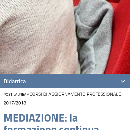
Didattica
CORSI DI AGGIORNAMENTO PROFESSIONALE
POST LAUREAM
Presentazione
2017/2018
Corsi di studio della Scuola di Giurisprudenza
MEDIAZIONE: la
Didattica Innovativa
formazione continua…