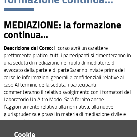
Dottorato in Scienze giuridiche
Corsi di perfezionamento e di aggiornamento
MEDIAZIONE: la formazione
professionale
continua…
Altri Corsi e Scuole di formazione
Descrizione del Corso:
Master
Il corso avrà un carattere
prettamente pratico: tutti i partecipanti si cimenteranno in
Ente di Formazione in mediazione civile e commerciale
una seduta di mediazione nel ruolo di mediatore, di
avvocato della parte e di parteSaranno inviate prima del
corso le informazioni generali e confidenziali relative al
caso.Al termine della seduta, i partecipanti
commenteranno il relativo svolgimento con i formatori del
Laboratorio Un Altro Modo. Sarà fornito anche
l’aggiornamento relativo alla normativa, alla nuove
giurisprudenza e prassi in materia di mediazione civile e
commerciale
Il corso è composto di 5 moduli frequentabili
Cookie
singolarmente