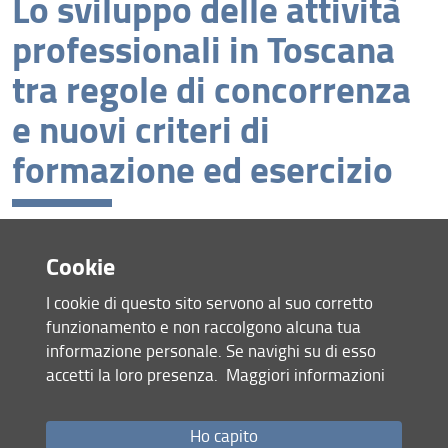
Lo sviluppo delle attività
Progetti finanziati
professionali in Toscana
Progetti europei e internazionali
tra regole di concorrenza
Riviste scientifiche che hanno sede presso il
e nuovi criteri di
Dipartimento
formazione ed esercizio
Lavora con noi
Borsisti di ricerca
ROGETTO CONTRIBUTO ECRF
Cookie
Responsabile - Prof. Giuseppe Conte
I cookie di questo sito servono al suo corretto
Ente finanziatore - ECRF
funzionamento e non raccolgono alcuna tua
Anno - 2014
informazione personale. Se navighi su di esso
Contributo - € 25.000,00
accetti la loro presenza.
Maggiori informazioni
Condividi
Ho capito