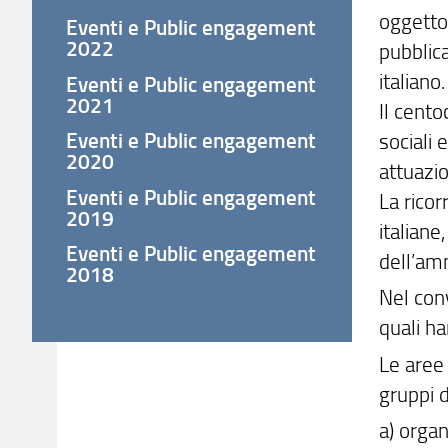
oggetto 
Eventi e Public engagement
2022
pubblica
italiano.
Eventi e Public engagement
2021
Il cent
Eventi e Public engagement
sociali 
2020
attuazio
Eventi e Public engagement
La ricor
2019
italiane
Eventi e Public engagement
dell’amm
2018
Nel conv
quali h
Le aree 
gruppi d
a) orga