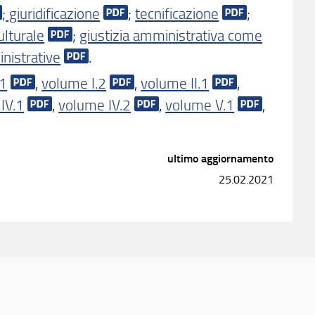
;
giuridificazione
;
tecnificazione
;
ulturale
;
giustizia amministrativa come
nistrative
.
.1
,
volume I.2
,
volume II.1
,
IV.1
,
volume IV.2
,
volume V.1
,
ultimo aggiornamento
25.02.2021