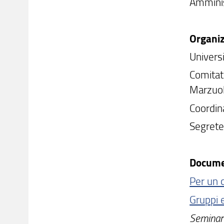
Amminist
Organi
Universi
Comitato
Marzuol
Coordin
Segreter
Docume
Per un 
Gruppi e
Seminari