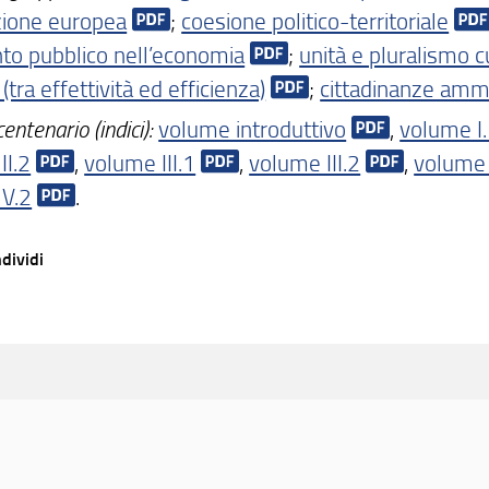
zione europea
;
coesione politico-territoriale
nto pubblico nell’economia
;
unità e pluralismo c
 (tra effettività ed efficienza)
;
cittadinanze ammi
centenario (indici):
volume introduttivo
,
volume I
II.2
,
volume III.1
,
volume III.2
,
volume 
V.2
.
dividi