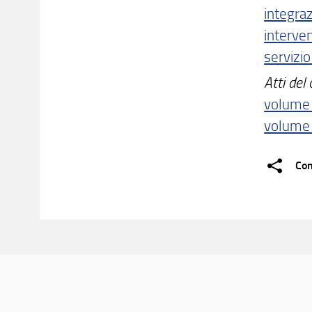
integra
interve
servizio
Atti del 
volume 
volume 
Con