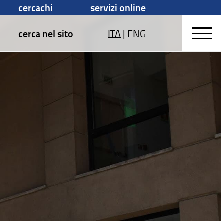
cercachi
servizi online
cerca nel sito
ITA
|
ENG