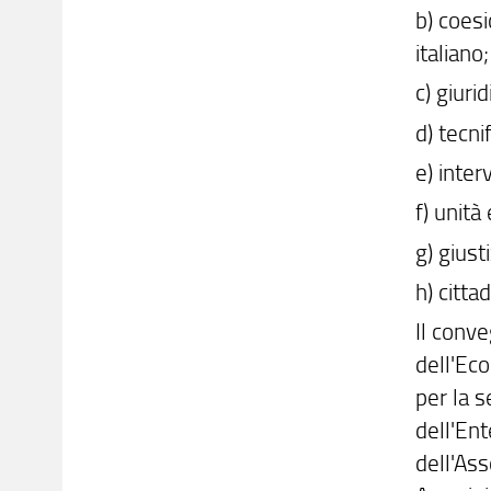
b) coesi
italiano;
c) giuri
d) tecni
e) inte
f) unità
g) giust
h) citta
Il conve
dell'Eco
per la 
dell'Ent
dell'Ass