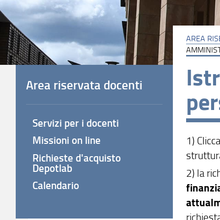
AREA RI
AMMINIS
Ist
Area riservata docenti
per
Servizi per i docenti
Missioni on line
1) Clic
struttur
Richieste d'acquisto
Depotlab
2) la ri
Calendario
finanzi
attualm
richiest