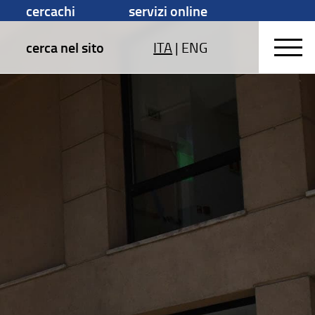
cercachi
servizi online
cerca nel sito
ITA
|
ENG