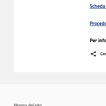
Scheda 
Procedu
Per inf
Con
Mappa del sito