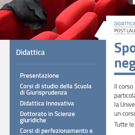
DIDATTIC
POST LA
Spo
Didattica
neg
Presentazione
Corsi di studio della Scuola
Il corso
di Giurisprudenza
particol
Didattica Innovativa
la Unive
un cors
Dottorato in Scienze
giuridiche
Tutte le
Corsi di perfezionamento e