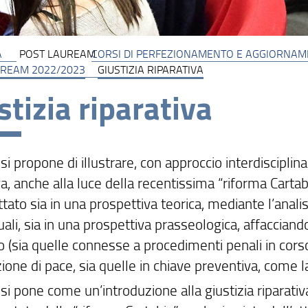
A
POST LAUREAM
CORSI DI PERFEZIONAMENTO E AGGIORNA
UREAM 2022/2023
GIUSTIZIA RIPARATIVA
stizia riparativa
 si propone di illustrare, con approccio interdisciplin
va, anche alla luce della recentissima “riforma Carta
ttato sia in una prospettiva teorica, mediante l’anali
ali, sia in una prospettiva prasseologica, affacciand
io (sia quelle connesse a procedimenti penali in cors
zione di pace, sia quelle in chiave preventiva, come la
 si pone come un’introduzione alla giustizia riparati