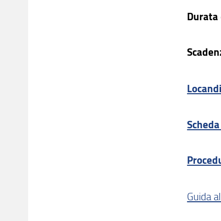
Durata 
Scadenz
Locand
Scheda 
Procedu
Guida al