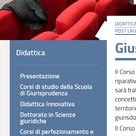
DIDATTIC
POST LA
Giu
Didattica
Il Corso
Presentazione
riparati
Corsi di studio della Scuola
sarà tra
di Giurisprudenza
concettu
Didattica Innovativa
territor
Dottorato in Scienze
giurisdi
giuridiche
Il Corso
Corsi di perfezionamento e