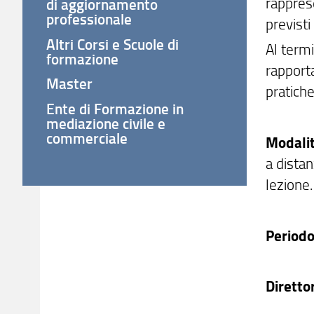
rapprese
di aggiornamento
professionale
previsti
Altri Corsi e Scuole di
Al term
formazione
rapporta
Master
pratiche
Ente di Formazione in
mediazione civile e
commerciale
Modalit
a distan
lezione.
Periodo
Diretto