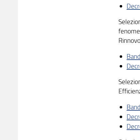
Decr
Selezion
fenomeno
Rinnov
Ban
Decr
Selezion
Efficien
Ban
Decr
Decr