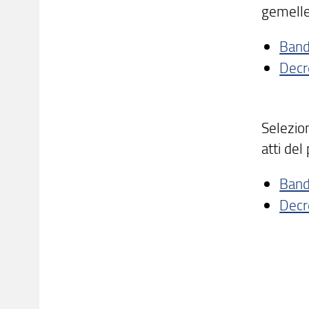
gemelle:
Ban
Decr
Selezion
atti del
Ban
Decr