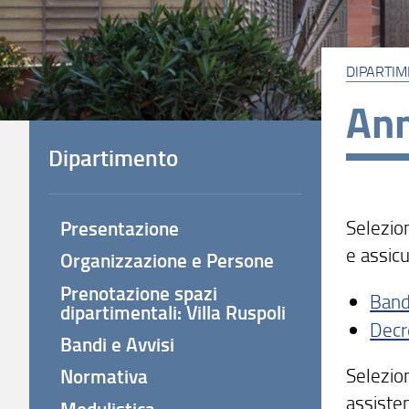
DIPARTI
An
Dipartimento
Selezion
Presentazione
e assic
Organizzazione e Persone
Prenotazione spazi
Ban
dipartimentali: Villa Ruspoli
Decr
Bandi e Avvisi
Selezion
Normativa
assisten
Modulistica