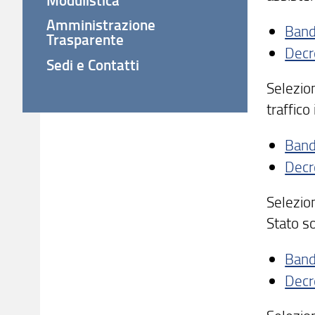
Amministrazione
Ban
Trasparente
Decr
Sedi e Contatti
Selezion
traffico
Ban
Decr
Selezion
Stato so
Ban
Decr