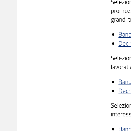
Selezion
promozio
grandi t
Ban
Decr
Selezion
lavorati
Ban
Decr
Selezion
interess
Ban