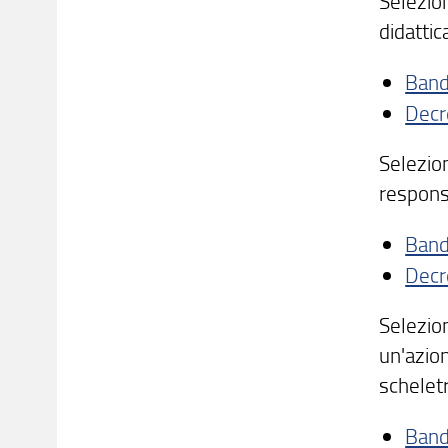
Selezion
didattic
Ban
Decr
Selezion
responsa
Ban
Decr
Selezion
un'azion
schelet
Ban