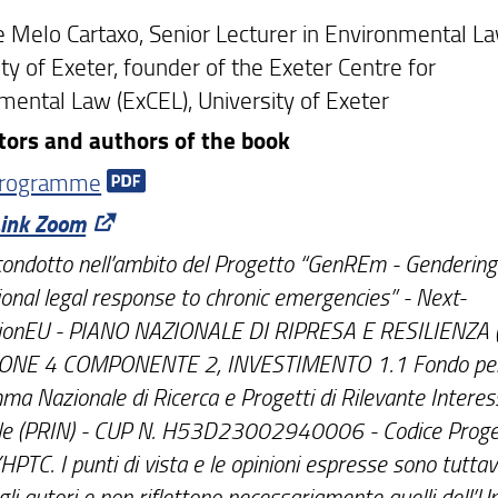
e Melo Cartaxo, Senior Lecturer in Environmental La
ty of Exeter, founder of the Exeter Centre for
mental Law (ExCEL), University of Exeter
tors and authors of the book
programme
Link Zoom
ondotto nell’ambito del Progetto “GenREm - Gendering
ional legal response to chronic emergencies” - Next-
ionEU - PIANO NAZIONALE DI RIPRESA E RESILIENZA 
ONE 4 COMPONENTE 2, INVESTIMENTO 1.1 Fondo per 
a Nazionale di Ricerca e Progetti di Rilevante Interes
le (PRIN) - CUP N. H53D23002940006 - Codice Proge
TC. I punti di vista e le opinioni espresse sono tuttav
egli autori e non riflettono necessariamente quelli dell’U