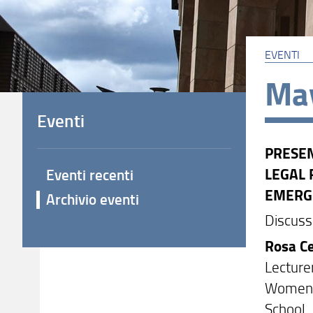
EVENTI
May
Eventi
PRESEN
LEGAL
Eventi recenti
EMERG
Archivio eventi
Discuss
Rosa Ce
Lecture
Women’s
School