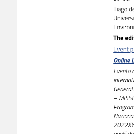
Tiago d
Universi
Environ
The edi
Event 
Online 
Evento c
internat
Generat
– MISSI
Programm
Naziona
2022XYHP
quelli d