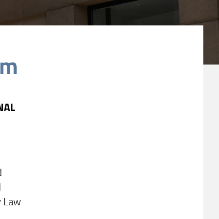
pm
NAL
d
d
y Law