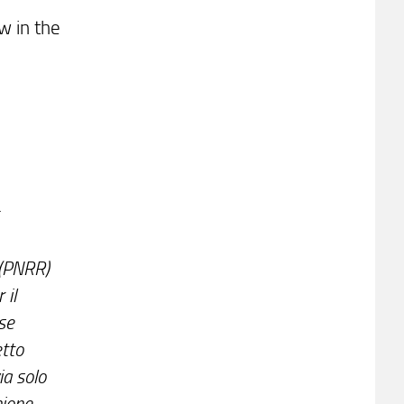
w in the
(PNRR)
il
se
tto
ia solo
nione