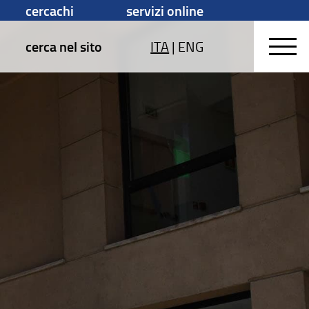
cercachi
servizi online
cerca nel sito
ITA
|
ENG