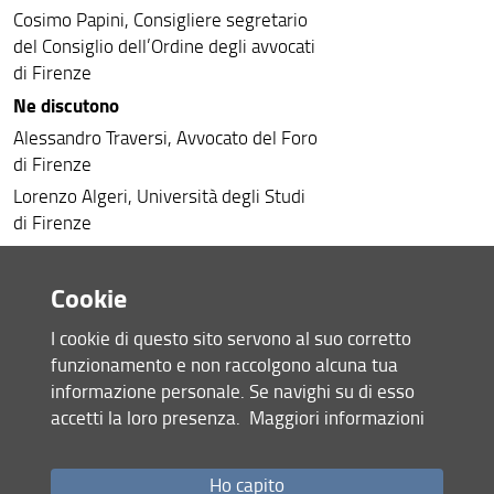
Cosimo Papini, Consigliere segretario
del Consiglio dell’Ordine degli avvocati
di Firenze
Ne discutono
Alessandro Traversi, Avvocato del Foro
di Firenze
Lorenzo Algeri, Università degli Studi
di Firenze
Francesca Tamburi, Università degli
Studi di Firenze
Cookie
Sarà presente l’Autore Prof. Emanuele
I cookie di questo sito servono al suo corretto
Stolfi, Università di Siena
funzionamento e non raccolgono alcuna tua
Segreteria scientifica:
Lorenzo Algeri -
informazione personale. Se navighi su di esso
lorenzo.algeri@unifi.it; Francesca
accetti la loro presenza.
Maggiori informazioni
Tamburi - francesca.tamburi@unifi.it
Modalità di iscrizione:
La
partecipazione è gratuita. Verranno
Ho capito