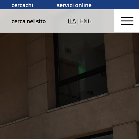
cercachi
servizi online
cerca nel sito
ITA
|
ENG