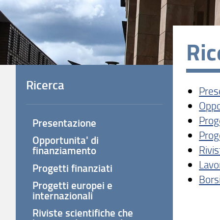
Ric
Ricerca
Pres
Oppo
Proge
Presentazione
Proge
Opportunita' di
Rivi
finanziamento
Lavo
Progetti finanziati
Borsi
Progetti europei e
internazionali
Riviste scientifiche che