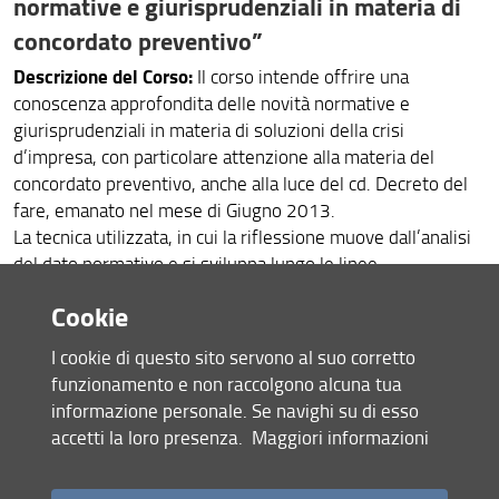
normative e giurisprudenziali in materia di
concordato preventivo”
Descrizione del Corso:
Il corso intende offrire una
conoscenza approfondita delle novità normative e
giurisprudenziali in materia di soluzioni della crisi
d’impresa, con particolare attenzione alla materia del
concordato preventivo, anche alla luce del cd. Decreto del
fare, emanato nel mese di Giugno 2013.
La tecnica utilizzata, in cui la riflessione muove dall’analisi
del dato normativo e si sviluppa lungo le linee
problematiche della disciplina, tratteggiate da esperti della
Cookie
materia di estrazione accademica, giudici e professionisti,
consentirà ai partecipanti di cogliere tutte le opportuinità
I cookie di questo sito servono al suo corretto
offerte dalle nuove regole, e al tempo stesso di
funzionamento e non raccolgono alcuna tua
approfondirne gli aspetti maggiormente delicati,
informazione personale. Se navighi su di esso
inserendoli in un quadro d’insieme del diritto della crisi
accetti la loro presenza.
Maggiori informazioni
d’impresa.
CFU:
2