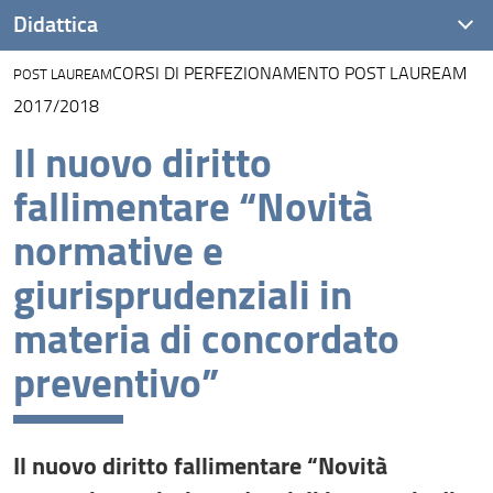
Didattica
CORSI DI PERFEZIONAMENTO POST LAUREAM
POST LAUREAM
Presentazione
2017/2018
Corsi di studio della Scuola di Giurisprudenza
Il nuovo diritto
Didattica Innovativa
fallimentare “Novità
Dottorato in Scienze giuridiche
normative e
Corsi di perfezionamento e di aggiornamento
giurisprudenziali in
professionale
materia di concordato
Altri Corsi e Scuole di formazione
preventivo”
Master
Ente di Formazione in mediazione civile e commerciale
Il nuovo diritto fallimentare “Novità