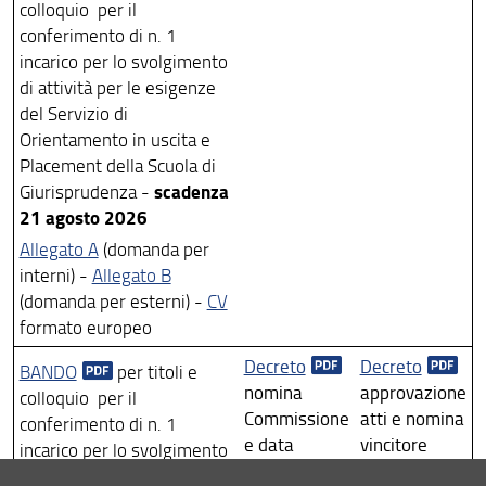
Amministrazione Trasparente
colloquio per il
conferimento di n. 1
Sedi e Contatti
incarico per lo svolgimento
di attività per le esigenze
del Servizio di
Orientamento in uscita e
Placement della Scuola di
scadenza
Giurisprudenza -
21 agosto 2026
Allegato A
(domanda per
interni) -
Allegato B
(domanda per esterni) -
CV
formato europeo
Decreto
Decreto
BANDO
per titoli e
nomina
approvazione
colloquio per il
Commissione
atti e nomina
conferimento di n. 1
e data
vincitore
incarico per lo svolgimento
colloquio
di attività in favore del