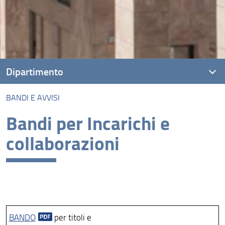
Dipartimento
BANDI E AVVISI
Presentazione
Bandi per Incarichi e
Organizzazione e Persone
collaborazioni
Prenotazione spazi dipartimentali: Villa Ruspoli
Bandi e Avvisi
Normativa
Modulistica
BANDO
per titoli e