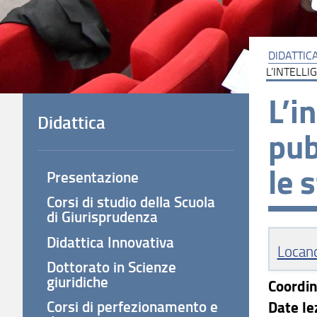
DIDATTIC
L’INTELLI
L’i
Didattica
pub
le 
Presentazione
Corsi di studio della Scuola
di Giurisprudenza
Didattica Innovativa
Locan
Dottorato in Scienze
giuridiche
Coordin
Corsi di perfezionamento e
Date le