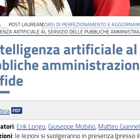
A
POST LAUREAM
CORSI DI PERFEZIONAMENTO E AGGIORNA
GENZA ARTIFICIALE AL SERVIZIO DELLE PUBBLICHE AMMINISTRAZ
ntelligenza artificiale al
bliche amministrazioni
sfide
dina
atori
:
Erik Longo
,
Giuseppe Mobilio
,
Matteo Giannel
zioni
: le lezioni si svolgeranno in presenza (presso il