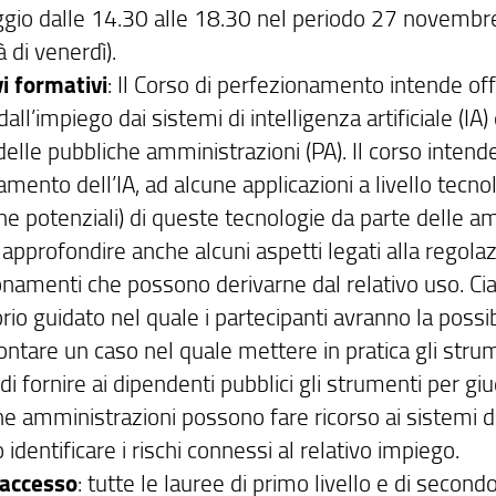
gio dalle 14.30 alle 18.30 nel periodo 27 novembre -
 di venerdì).
vi formativi
: Il Corso di perfezionamento intende off
dall’impiego dai sistemi di intelligenza artificiale (I
 delle pubbliche amministrazioni (PA). Il corso intend
mento dell’IA, ad alcune applicazioni a livello tecno
he potenziali) di queste tecnologie da parte delle amm
approfondire anche alcuni aspetti legati alla regola
onamenti che possono derivarne dal relativo uso. Ci
rio guidato nel quale i partecipanti avranno la possi
ontare un caso nel quale mettere in pratica gli strum
di fornire ai dipendenti pubblici gli strumenti per giud
e amministrazioni possono fare ricorso ai sistemi di
identificare i rischi connessi al relativo impiego.
d'accesso
: tutte le lauree di primo livello e di secondo 