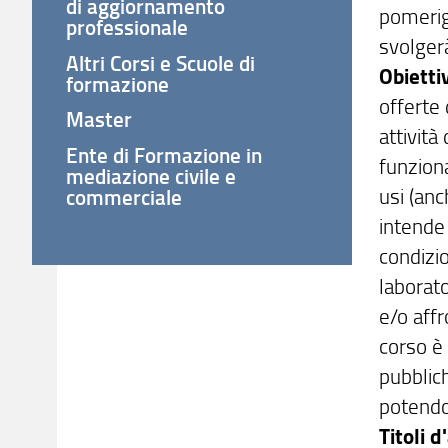
di aggiornamento
pomerig
professionale
svolgerà
Altri Corsi e Scuole di
Obietti
formazione
offerte 
Master
attività
Ente di Formazione in
funziona
mediazione civile e
usi (anc
commerciale
intende 
condizi
laborato
e/o affr
corso è 
pubblich
potendo 
Titoli 