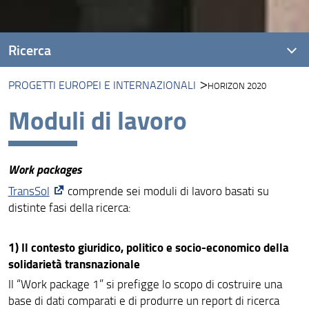
Ricerca
PROGETTI EUROPEI E INTERNAZIONALI
HORIZON 2020
Presentazione
Moduli di lavoro
Opportunita' di finanziamento
Progetti finanziati
Work packages
Progetti europei e internazionali
TransSol
comprende sei moduli di lavoro basati su
Riviste scientifiche che hanno sede presso il
distinte fasi della ricerca:
Dipartimento
Lavora con noi
1) Il contesto giuridico, politico e socio-economico della
solidarietà transnazionale
Borsisti di ricerca
Il “Work package 1” si prefigge lo scopo di costruire una
base di dati comparati e di produrre un report di ricerca