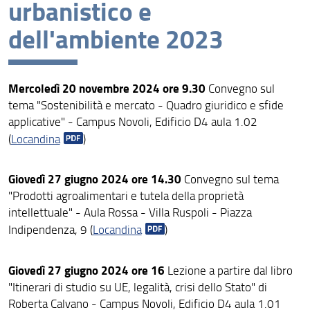
urbanistico e
Collegio docente
dell'ambiente 2023
Gruppo di riesame e Comitato di indirizzo
Rappresentanti dei dottorandi e delle dottorande
Mercoledì 20 novembre 2024 ore 9.30
Convegno sul
tema "Sostenibilità e mercato - Quadro giuridico e sfide
Dottorandi e dottorande
applicative" - Campus Novoli, Edificio D4 aula 1.02
(
Locandina
)
Dottori e dottoresse di ricerca
Giovedì 27 giugno 2024
ore 14.30
Convegno sul tema
Offerta formativa
"Prodotti agroalimentari e tutela della proprietà
intellettuale" - Aula Rossa - Villa Ruspoli - Piazza
Scuola di Dottorato in Scienze Sociali
Indipendenza, 9 (
Locandina
)
Workshop dottorali di eccellenza
Giovedì 27 giugno 2024 ore 16
Lezione a partire dal libro
Collana del dottorato
"Itinerari di studio su UE, legalità, crisi dello Stato" di
Roberta Calvano - Campus Novoli, Edificio D4 aula 1.01