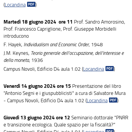
Competenze trasversali
(
Locandina
)
Informazioni e modulistica
Martedì 18 giugno 2024 ore 11
Prof. Sandro Amorosino,
Prof. Francesco Capriglione, Prof. Giuseppe Morbidelli
Segnalazioni
introducono
F. Hayek,
Individualism and Economic Order
, 1948
Contatti
J.M. Keynes,
Teoria generale dell'occupazione, dell'interesse e
della moneta
, 1936
Campus Novoli, Edificio D4 aula 1.02 (
Locandina
)
Venerdì 14 giugno 2024 ore 15
Presentazione del libro
"Antonio Segni e i giuspubblicisti" a cura di Salvatore Mura
- Campus Novoli, Edificio D4 aula 1.02 (
Locandina
)
Giovedì 13 giugno 2024 ore 12
Seminario dottorale "PNRR
e transizione ecologica. Quale spazio per la fiscalità?"
Campus Novoli, Edificio D4 aula 1.01 (
Locandina
)