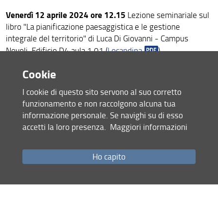
Venerdì 12 aprile 2024 ore 12.15
Lezione seminariale sul
libro "La pianificazione paesaggistica e le gestione
integrale del territorio" di Luca Di Giovanni - Campus
Novoli, Edificio D4 aula 1.01 (
Locandina
)
Cookie
Mercoledì 10 aprile 2024 ore 15
Presentazione del libro
"La problematica della causa dell'atto nella dottrina della
I cookie di questo sito servono al suo corretto
funzione pubblica" del Prof. Raffaele Manfrellotti - Campus
funzionamento e non raccolgono alcuna tua
Novoli, Edificio D4 aula 1.01 (
Locandina
)
informazione personale. Se navighi su di esso
accetti la loro presenza.
Maggiori informazioni
Giovedì 14 marzo 2024 ore 15
Presentazione del volume
"L'Italia e la sua Costituzione. Una storia" di Raffaele
Ho capito
Romanelli presieduta dal prof. Paolo Cappellini - Villa
Ruspoli - Aula Camino - Piazza dell'Indipendenza, 9
(
Locandina
)
Martedì 12 marzo 2024 ore 18
Seminario dal titolo " The