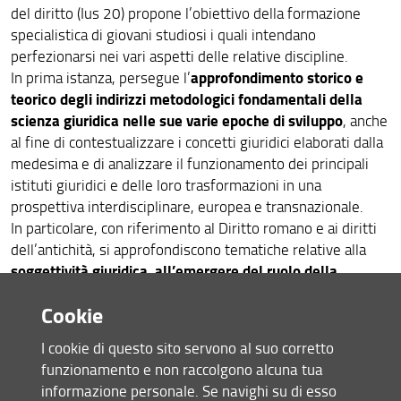
del diritto (Ius 20) propone l’obiettivo della formazione
Rappresentanti dei dottorandi e delle dottorande
specialistica di giovani studiosi i quali intendano
perfezionarsi nei vari aspetti delle relative discipline.
Dottorandi e dottorande
approfondimento storico e
In prima istanza, persegue l’
teorico degli indirizzi metodologici fondamentali della
Dottori e dottoresse di ricerca
scienza giuridica nelle sue varie epoche di sviluppo
, anche
al fine di contestualizzare i concetti giuridici elaborati dalla
Offerta formativa
medesima e di analizzare il funzionamento dei principali
istituti giuridici e delle loro trasformazioni in una
Scuola di Dottorato in Scienze Sociali
prospettiva interdisciplinare, europea e transnazionale.
In particolare, con riferimento al Diritto romano e ai diritti
Workshop dottorali di eccellenza
dell’antichità, si approfondiscono tematiche relative alla
soggettività giuridica, all’emergere del ruolo della
Collana del dottorato
persona nell’ambito delle dinamiche familiari e parentali,
Cookie
entro la cornice di riferimento rappresentata dal grande
Competenze trasversali
tema della cittadinanza e delle strutture di appartenenza
I cookie di questo sito servono al suo corretto
al sistema politico e giuridico di Roma antica.
Informazioni e modulistica
funzionamento e non raccolgono alcuna tua
Per l’ambito filosofico -giuridico sono particolarmente
informazione personale. Se navighi su di esso
approfonditi gli aspetti riguardanti diritto e globalizzazione,