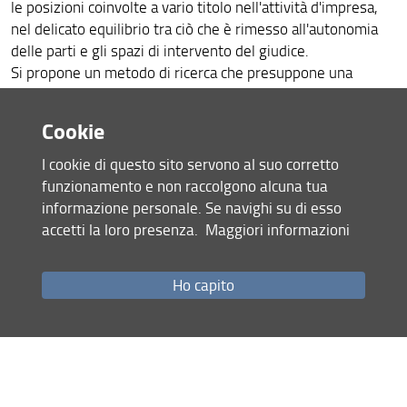
le posizioni coinvolte a vario titolo nell'attività d'impresa,
nel delicato equilibrio tra ciò che è rimesso all'autonomia
Offerta formativa
delle parti e gli spazi di intervento del giudice.
Si propone un metodo di ricerca che presuppone una
Scuola di Dottorato in Scienze Sociali
costante attenzione alla cornice, rappresentata dal sistema
nel quale le tre discipline si inseriscono, e al tempo stesso
Workshop dottorali di eccellenza
Cookie
si divarica nell'analisi delle peculiarità di ciascun settore,
attraverso l'esame delle specifiche linee di indagine che, in
I cookie di questo sito servono al suo corretto
Collana del dottorato
ognuno di essi, si sono sviluppate negli ultimi anni.
funzionamento e non raccolgono alcuna tua
Il dottorando potrà, in base alla propria opzione per una
Competenze trasversali
informazione personale. Se navighi su di esso
delle tre discipline, acquisire una specializzazione nel
accetti la loro presenza.
Maggiori informazioni
settore di ricerca prescelto, e, nel contempo, riflettere
Informazioni e modulistica
sull'utilità di una visione ampia delle tematiche che, nelle
Ho capito
tre discipline, ripropongono profili comuni, anche con
Segnalazioni
riferimento al rapporto tra diritto sostanziale e processo e,
più in generale, ai modi di gestione degli eventuali conflitti.
Contatti
Seminari del curriculum di Impresa, lavoro, processo
e autonomia nella gestione dei conflitti a.a. 2025/26