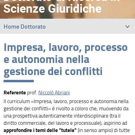
Scienze Giuridiche
Home Dottorato
Impresa, lavoro, processo
Curricula e percorsi internazionali
e autonomia nella
Coordinamento e riferimento amministrativo
gestione dei conflitti
Collegio docente
Gruppo di riesame e Comitato di indirizzo
Referente
prof.
Niccolò Abriani
ll curriculum «Impresa, lavoro, processo e autonomia nella
Rappresentanti dei dottorandi e delle dottorande
gestione dei conflitti» è rivolto a coloro che, muovendo da
una prospettiva autenticamente interdisciplinare (tra il
Dottorandi e dottorande
diritto commerciale, del lavoro e processuale), aspirino ad
approfondire i temi delle "tutele"
(in senso ampio) di tutte
Dottori e dottoresse di ricerca