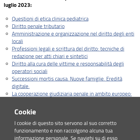
Corsi di perfezionamento e di aggiornamento
luglio 2023:
professionale
Questioni di etica clinica pediatrica
Altri Corsi e Scuole di formazione
Diritto penale tributario
Master
Amministrazione e organizzazione nel diritto degli enti
locali
Ente di Formazione in mediazione civile e commerciale
Professioni legali e scrittura del diritto: tecniche di
redazione per atti chiari e sintetici
Diritto alla cura delle vittime e responsabilità degli
operatori sociali
Successioni mortis causa. Nuove famiglie. Eredità
digitale.
La cooperazione giudiziaria penale in ambito europeo:
aspetti sostanziali e processuali
Giustizia riparativa
Cookie
Sport Law. Key Issues in U.S. and Italian Law.
I cookie di questo sito servono al suo corretto
La disciplina dei contratti pubblici
funzionamento e non raccolgono alcuna tua
La riforma del processo civile di cognizione: guida alla
informazione personale. Se navighi su di esso
lettura ragionata del giudizio di primo grado, di appello