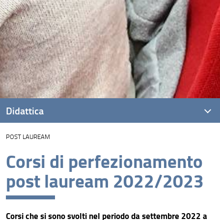
Didattica
POST LAUREAM
Presentazione
Corsi di perfezionamento
Corsi di studio della Scuola di Giurisprudenza
post lauream 2022/2023
Didattica Innovativa
Dottorato in Scienze giuridiche
Corsi che si sono svolti nel periodo da settembre 2022 a